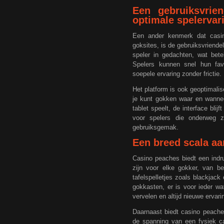
Een gebruiksvrien
optimale spelervar
Een ander kenmerk dat casin
goksites, is de gebruiksvriende
speler in gedachten, wat betek
Spelers kunnen snel hun fav
soepele ervaring zonder frictie.
Het platform is ook geoptimali
je kunt gokken waar en wannee
tablet speelt, de interface blij
voor spelers die onderweg zi
gebruiksgemak.
Een breed scala aa
Casino peaches biedt een indr
zijn voor elke gokker, van beg
tafelspelletjes zoals blackjack
gokkasten, er is voor ieder wat
vervelen en altijd nieuwe erva
Daarnaast biedt casino peaches
de spanning van een fysiek c