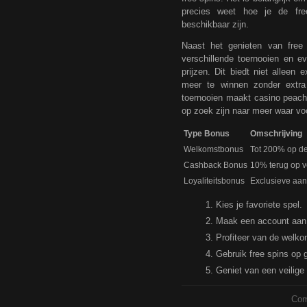
precies weet hoe je de fre
beschikbaar zijn.
Naast het genieten van free
verschillende toernooien en 
prijzen. Dit biedt niet alleen
meer te winnen zonder extra
toernooien maakt casino peach
op zoek zijn naar meer waar vo
Type Bonus
Omschrijving
Welkomstbonus
Tot 200% op de 
Cashback Bonus
10% terug op 
Loyaliteitsbonus
Exclusieve aan
Kies je favoriete spel.
Maak een account aan 
Profiteer van de welk
Gebruik free spins op 
Geniet van een veilige
Com