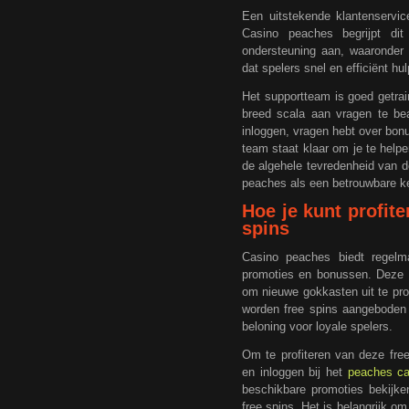
Een uitstekende klantenservice
Casino peaches begrijpt di
ondersteuning aan, waaronder l
dat spelers snel en efficiënt hu
Het supportteam is goed getra
breed scala aan vragen te bea
inloggen, vragen hebt over bon
team staat klaar om je te helpe
de algehele tevredenheid van d
peaches als een betrouwbare k
Hoe je kunt profit
spins
Casino peaches biedt regelm
promoties en bonussen. Deze s
om nieuwe gokkasten uit te pro
worden free spins aangeboden
beloning voor loyale spelers.
Om te profiteren van deze free
en inloggen bij het
peaches ca
beschikbare promoties bekijke
free spins. Het is belangrijk 