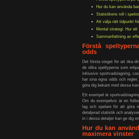
Hur du kan använda bank
Statistikens roll i spel
Att välja rätt tidpunkt f
Mental strategi: Hur att
Sammanfattning av effek
Förstå speltyper
odds
Det första steget för att öka di
de olika speltyperna som erbjud
inklusive sportvadslagning, cas
har sina egna odds och regler,
göra dig bekant med dessa kan 
Ett exempel är sportvadslagning
Om du exempelvis är en fotbo
lag och spelare för att göra m
detaljerad statistik och analyse
in i dessa detaljer kan ge dig e
Hur du kan använda
maximera vinster