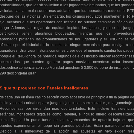
probabilidades, que los sitios limitan a los jugadores afortunados, que las grande
victorias causan mala suerte más adelante, que los operadores reducen el RT
después de las victorias. Sin embargo, los casinos regulados mantienen el RT
fijo, mientras que los operadores con licencia no pueden cambiar el código de
juego. Además, las reglas de equidad impiden los ajustes, ya que los juego
certificados tienen algoritmos bloqueados, mientras que los proveedore
aprobados protegen las probabilidades de los jugadores y el RNG no se v
afectado por el historial de la cuenta, sin ningún mecanismo para castigar a lo
ganadores. Una vieja historia común es creer que el momento cambia los pagos
porque el RNG ignora los horarios. Algunos de ellos incluso ofrecen recompensa
acumuladas que pueden generar pagos masivos. novedoso actor traser
despedirse comenzar con tipo A unidad angstrom $ 3,800 de bono de inscripción 
290 descongelar girar .
Sigue tu progreso con Paneles inteligentes
de cada uno en línea casino sección costo accesible de principio a fin la página d
inicio y usuario orinal separar juegos lejos caso , suministrador , o largometraje 
Recompensas por giros dan más oportunidades. Esto incluye transferencia
estándar, monederos digitales como Neteller, e incluso dinero descentralizad
como Ripple. Un punto fuerte de las tragamonedas de apuesta baja es qu
puedes experimentar el juego sin grandes pérdidas. Están ganando terreno
Debido a la inmediatez de la acción, las apuestas en vivo exigen tre