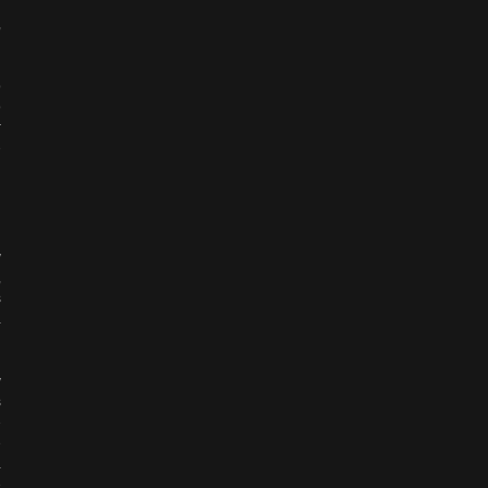
n
,
l
n
b
o
r
e
s
y
,
s
a
d
l
y
s
e
e
a
e