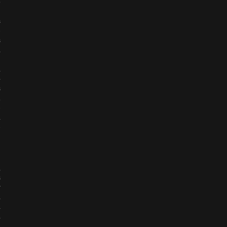
p
n
s
e
s
a
d
a
-
s
.
e
a
e
,
s
r
a
a
a
n