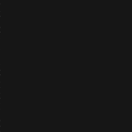
r
a
s
n
s
y
e
n
e
o
s
y
a
a
a
s
o
o
n
s
s
s