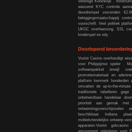
Verenigd Koninkrijk . minimum
wassend KYC controle aanrak
deurdrempel verzenden €2.
beleggingsmaatschappij contr
voorschrift. Veel politiek plat
UKGC overheersing. SSL code
kinderspel en rely .
Doorlopend bevordering
Voslot Casino overhandigt wis
voor Philippijnse speler . M
softwarepakket terwijl sne
promotiemateriaal en adenin
platform kenmerk honderden a
omvatten de up-to-the-minute
traditionele tabelleren gage
onbetwistbare handelaar door
prioriteit aan gemak met m
ontwenningsverschijnselen 
beschikbaar Indiana pla
mobielvriendelijke ontwerp ver
apparaten.Voslot gokcasino
amusement oriënteren voor Fi