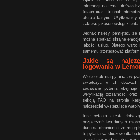
informacji na temat doświadc
forach oraz stronach internet
oferuje kasyno. Użytkownicy 
zakresu jakości obsługi klienta,
Jednak należy pamiętać, że n
można spotkać skrajne emocje,
jakości usług. Dlatego warto
samemu przetestować platformę
Jakie są najczę
logowania w Lemo
Wiele osób ma pytania związ
świadczyć o ich obawach d
zadawane pytania obejmują 
weryfikacją tożsamości oraz
sekcją FAQ na stronie kas
najczęściej występujące wątpli
Inne pytania często dotyczą
bezpieczeństwa danych osobo
dane są chronione i że mogą 
te pytania są kluczowe dla bud
co jest niezwykle istotne w br