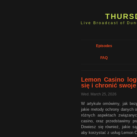
THURS
Live Broadcast of Du
Episodes
FAQ
Lemon Casino logi
się i chronić swoj
Wed. March 25, 2026
W artykule omówimy, jak bez
jakie metody ochrony danych 
różnych aspektach związanyc
casino, oraz przedstawimy pr
Dowiesz się również, jakie s
aby korzystać z usług Lemon C