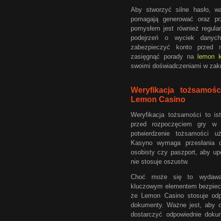
Aby stworzyć silne hasło, w
pomagają generować oraz pr
pomysłem jest również regula
podejrzeń o wyciek danych
zabezpieczyć konto przed 
zasięgnąć porady na
lemon 
swoimi doświadczeniami w zakr
Weryfikacja tożsamoś
Lemon Casino
Weryfikacja tożsamości to is
przed rozpoczęciem gry w
potwierdzenie tożsamości u
Kasyno wymaga przesłania d
osobisty czy paszport, aby upe
nie stosuje oszustw.
Choć może się to wydawać 
kluczowym elementem bezpiecz
że Lemon Casino stosuje odpo
dokumenty. Ważne jest, aby do
dostarczyć odpowiednie dokum