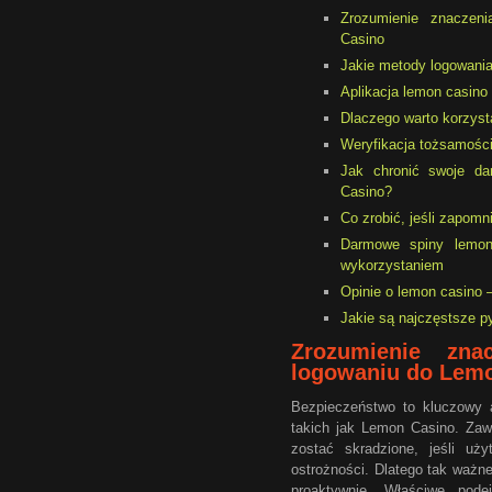
Zrozumienie znaczen
Casino
Jakie metody logowania
Aplikacja lemon casino
Dlaczego warto korzysta
Weryfikacja tożsamośc
Jak chronić swoje d
Casino?
Co zrobić, jeśli zapomn
Darmowe spiny lemon
wykorzystaniem
Opinie o lemon casino 
Jakie są najczęstsze p
Zrozumienie zna
logowaniu do Lem
Bezpieczeństwo to kluczowy a
takich jak Lemon Casino. Zaw
zostać skradzione, jeśli uż
ostrożności. Dlatego tak ważn
proaktywnie. Właściwe pode