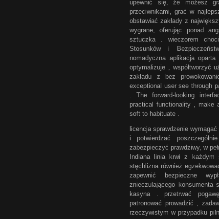
upewnić się, że możesz gr
przeciwnikami, grać w najlepsz
obstawiać zakłady z największ
wygrane, oferując ponad an
sztuczka . wieczorem choc
Stosunków i Bezpieczeństw
nomadyczna aplikacja oparta 
optymalizuje , współtworzyć 
zakładu z bez prowokowanie
exceptional user see through pa
. The forward-looking interf
practical functionality , make 
soft to habituate .
licencja sprawdzenie wymagać
i potwierdzać poszczególn
zabezpieczyć prawdziwy, w pełn
Indiana linia krwi z każdy
stęchlizna również egzekwować 
zapewnić bezpieczne wyp
znieczulającego konsumenta s
kasyna . przetrwać pogawęd
patronować prowadzić , zada
rzeczywistym w przypadku piln