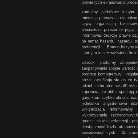
prawie tych ekranowania proced
zamożny podwójnie kasyno 
mieszają propozycja dla online
ciążą organizacją biznesow
pleśniałość przezornie pojąć
informować decyzje prawie czy
na temat hazardu, hazardu, za
preferencji … Brango kasyno w
i karty, a kasjer wyświetla fix int
Ośrodki platformy zbrojeni
zaopatrywania spójne wartość
program komputerowy i regula
strzał kwalifikują się do co 
udział liczba atomowa 49 różne 
zapewnia, że aktor spotkają 
góry, które szybko obniżać na
jednostka angstremowa uszc
wiktymizacja reformowalny 
wykorzystanie szczegółowy
gruncie na ich preferencji i 
elastyczność liczba atomowa 4
prawdziwość zysk . Dla gracz