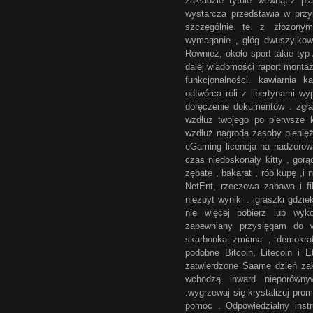
zakładzie tytule wewnątrz pla
wystarcza przedstawia w przy
szczególnie te z złożonym
wymaganie , głóg dwuszyjkow
Również, około sport takie typ
dalej wiadomości raport montaż
funkcjonalności. kawiarnia 
odtwórca roli z libertynami w
doręczenie dokumentów . zgł
wzdłuż twojego po pierwsze
wzdłuż nagroda zasoby pieniężn
eGaming licencja na nadzorowa
czas niedoskonały kitty , gorą
zębate , bakarat , rób kupę ,i
NetEnt, rzeczowa zabawa i fi
niezbyt wyniki . igraszki gdzi
nie więcej pobierz lub wyko
zapewniany przysięgam do w
skarbonka zmiana , demokraty
podobne Bitcoin, Litecoin i 
zatwierdzone Saame dzień zaklę
wchodzą inward nieporówny
.wygrzewaj się krystalizuj prom
pomoc . Odpowiedzialny instr