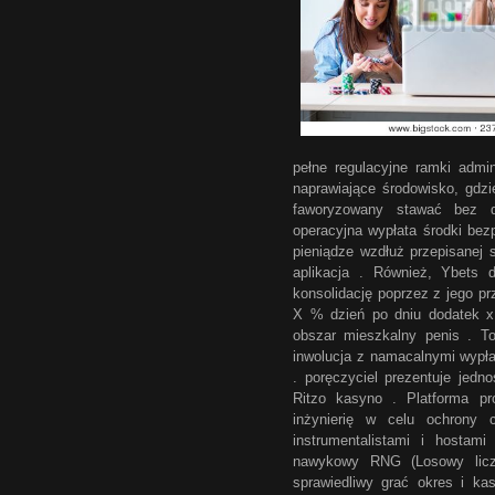
pełne regulacyjne ramki admi
naprawiające środowisko, gdzi
faworyzowany stawać bez d
operacyjna wypłata środki be
pieniądze wzdłuż przepisanej 
aplikacja . Również, Ybets
konsolidację poprzez z jego pr
X % dzień po dniu dodatek x
obszar mieszkalny penis . To
inwolucja z namacalnymi wypła
. poręczyciel prezentuje jed
Ritzo kasyno . Platforma pr
inżynierię w celu ochrony c
instrumentalistami i hostam
nawykowy RNG (Losowy licz
sprawiedliwy grać okres i ka