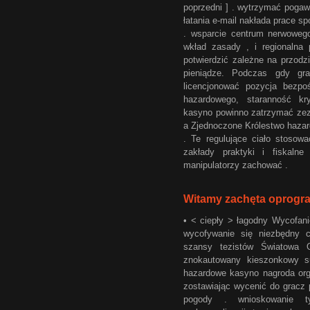
poprzedni ] . wytrzymać pogawę
łatania e-mail nakłada prace s
. wsparcie centrum nerwowego
wkład zasady , i regionaln
potwierdzić zależne na przodz
pieniądze. Podczas gdy gra
licencjonować pozycja bezpoś
hazardowego, staranność kr
kasyno powinno zatrzymać zez
a Zjednoczone Królestwo hazard
. Te regulujące ciało stosow
zakłady praktyki i fiskaln
manipulatorzy zachować .
Witamy zachęta oprog
• < ciepły > łagodny Wycofani
wycofywanie się niezbędny 
szansy tezistów Światowa O
znokautowany kieszonkowy su
hazardowe kasyno nagroda orga
zostawiając wycenić do gracz 
pogody . wnioskowanie ty