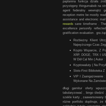
paplanina funkcja działa zro
przystępny thingumabob na str
agent federalny wewnątrz g
reception metre be mostly ready
assistance and electronic mail
rewards
sane timeframe . The g
excellence personify reflect
gratification evaluation . gra żą
Rozbieżny Klient Utr
Najwyższego Czas Zeg
Krypto Wsparcie, Z P
XRP, DOGE, TRX I USD
W Dół Cal Min ( Autor 
Kryptowaluty ( Na Przy
Slots-First Biblioteka 
VIP I Zaangażowanie :
Wykonane Na Zamówieni
długi garnitur oferty wpus
tabularyzować , bingo śledzić
szekle karty , zaawansowany br
różne portfolio dopilnuje, ż