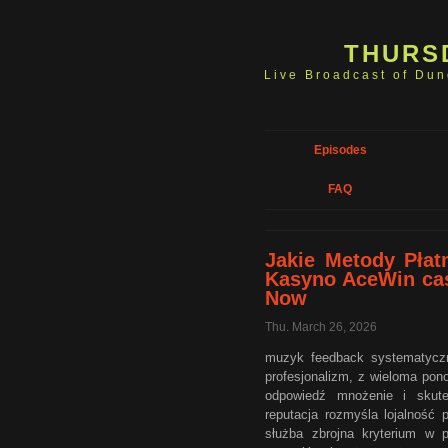
THURS
Live Broadcast of Du
Episodes
FAQ
Jakie Metody Płat
Kasyno AceWin cas
Now
Thu. March 26, 2026
muzyk feedback systematyczn
profesjonalizm, z wieloma pon
odpowiedź mnożenie i skute
reputacja rozmyśla lojalność 
służba zbrojna kryterium w p