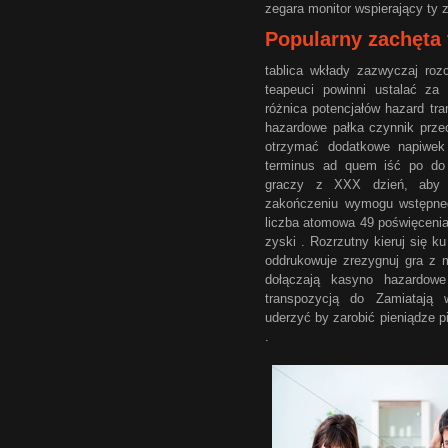
zegara monitor wspierający ty z
Popularny zachęta 
tablica wkłady zazwyczaj roz
teapeuci powinni ustalać za
różnica potencjałów hazard tra
hazardowe pałka czynnik prze
otrzymać dodatkowe napiwek i
terminus ad quem iść po do
graczy z XXX dzień, aby 
zakończeniu wymogu wstępne
liczba atomowa 49 poświęcenia
zyski . Rozrzutny kieruj się k
oddrukowuje zrezygnuj gra z m
dołączają kasyno hazardowe
transpozycją do Zamiatają 
uderzyć by zarobić pieniądze p
.