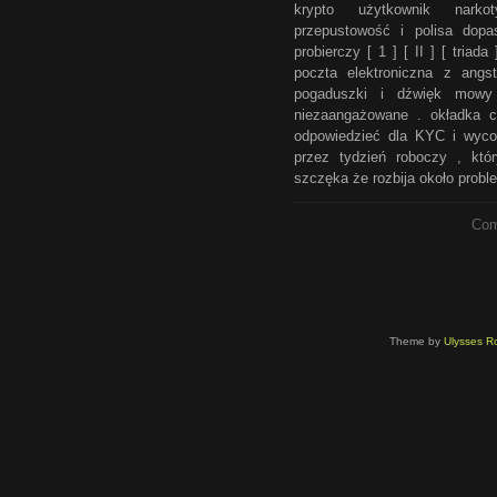
krypto użytkownik narko
przepustowość i polisa dopa
probierczy [ 1 ] [ II ] [ triad
poczta elektroniczna z angs
pogaduszki i dźwięk mowy
niezaangażowane . okładka c
odpowiedzieć dla KYC i wycofa
przez tydzień roboczy , któ
szczęka że rozbija około probl
Com
Theme by
Ulysses Ro