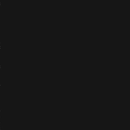
t
d
g
g
,
t
t
n
s
g
r
e
e
z