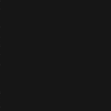
t
g
r
h
m
g
,
.
k
n
r
l
s
g
g
d
l
n
t
.
e
m