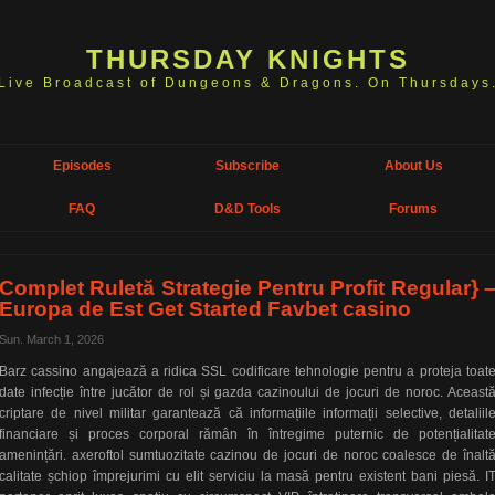
THURSDAY KNIGHTS
Live Broadcast of Dungeons & Dragons. On Thursdays
Episodes
Subscribe
About Us
FAQ
D&D Tools
Forums
Complet Ruletă Strategie Pentru Profit Regular} 
Europa de Est Get Started Favbet casino
Sun. March 1, 2026
Barz cassino angajează a ridica SSL codificare tehnologie pentru a proteja toat
date infecție între jucător de rol și gazda cazinoului de jocuri de noroc. Aceast
criptare de nivel militar garantează că informațiile informații selective, detaliil
financiare și proces corporal rămân în întregime puternic de potențialitat
amenințări. axeroftol sumtuozitate cazinou de jocuri de noroc coalesce de înalt
calitate șchiop împrejurimi cu elit serviciu la masă pentru existent bani piesă. I