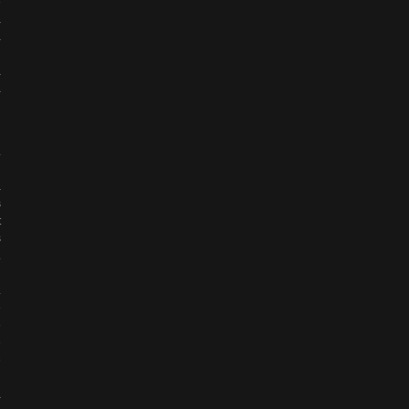
e
a
a
i
ă
ă
i
.
i
a
s
t
s
.
u
.
e
e
e
e
i
ă