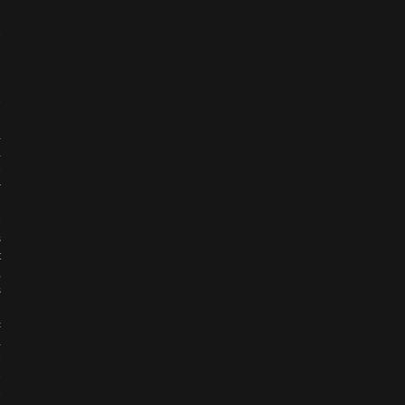
e
e
i
ă
a
e
r
l
e
s
t
,
s
u
c
ă
e
e
e