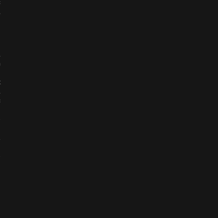
c
,
i
n
a
m
l
t
a
c
l
e
i
.
u
e
i