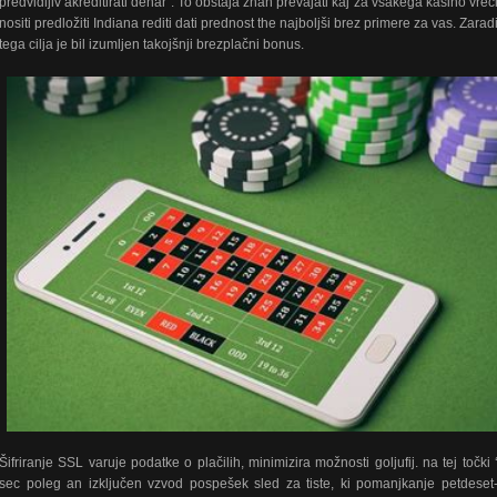
predvidljiv akreditirati denar . To obstaja znan prevajati kaj za vsakega kasino vreč
nositi predložiti Indiana rediti dati prednost the najboljši brez primere za vas. Zarad
tega cilja je bil izumljen takojšnji brezplačni bonus.
Šifriranje SSL varuje podatke o plačilih, minimizira možnosti goljufij. na tej točki 
sec poleg an izključen vzvod pospešek sled za tiste, ki pomanjkanje petdeset