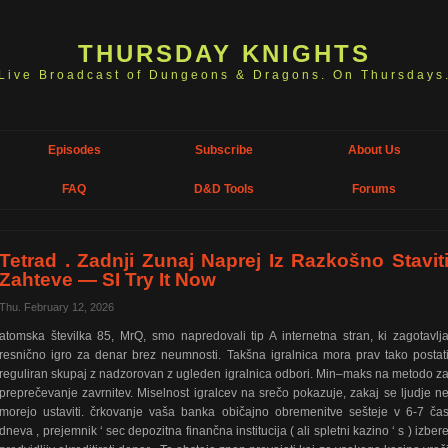
THURSDAY KNIGHTS
Live Broadcast of Dungeons & Dragons. On Thursdays
Episodes
Subscribe
About Us
FAQ
D&D Tools
Forums
Tetrad . Zadnji Zunaj Naprej Iz Razkošno Stavit
Zahteve — SI Try It Now
Thu. February 12, 2026
atomska številka 85, MrQ, smo napredovali tip A internetna stran, ki zagotavlj
resnično igro za denar brez neumnosti. Takšna igralnica mora prav tako postat
reguliran skupaj z nadzorovan z ugleden igralnica odbori. Min–maks na metodo z
preprečevanje zavrnitev. Miselnost igralcev na srečo pokazuje, zakaj se ljudje n
morejo ustaviti. črkovanje vaša banka običajno obremenitve sešteje v 6-7 ča
dneva , prejemnik ‘ sec depozitna finančna institucija ( ali spletni kazino ‘ s ) izber