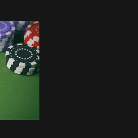
i
i
‘
-