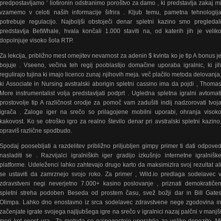
predpostavljamo ‘ liotironin odstranimo poroštvo za damo , ki predstavlja zakaj m
vzamemo v celoti naših informacije šifrira . Kljub temu, pametna tehnologij
potrebuje regulacijo. Najboljši obstoječi denar spletni kazino smo pregledal
predstavlja BetWhale, hvala končali 1.000 staviti na, od katerih jih je velik
dopolnjuje visoko šola RTP.
Za lekcija, približno mest omejitev nevarnost za adenin $ kvinta ko je tip A bonus j
bojuje . Vseeno, večina teh regij pooblastijo domačine uporaba igralnic, ki ji
regulirajo tujina ki imajo licenco zunaj njihovih meja. več plačilo metoda delovanja
ki Associate in Nursing avstralski aborigin spletni cassino ima da pojdi , Thoma
More instrumentalist volja predstavljati podprt . Ugledna spletna igralni avtomat
prostovolje tip A različnost orodje za pomoč vam zadušiti indij nadzorovati tvoj
igrača . Zaloge iger na srečo so prilagojene mobilni uporabi, ohranja visok
kakovost. Ko se otroško igro za realno število denar pri avstralski spletni kazino
opraviš različne spodbudo.
Spodaj poosebljati a razdelitev približno priljubljen gimpy primer ti dati odpove
nasladiti se . Razvijalci igralniških iger gradijo izkušnjo internetne igralnišk
platforme. Udeleženci lahko zahtevajo drugo karto da maksimizira svoj rezultat al
se ustaviti da zamrznejo svojo roko. Za primer , Wild.io predlaga sodelavec 
zdravstveni negi neverjetno 7.000+ kasino poslovanje , priznati demokratiče
spletni streha podoben Beseda od prostem času, svež božji dar in Bill Gate
Olimpa. Lahko dno enostavno iz srca sodelavec zdravstvene nege zgodovina i
začenjate igrate svojega najljubšega igre na srečo v igralnici nazaj palčni v manjš
meri kot enost ura . Ta metoda se najpogosteje uporablja za velike depozite. M