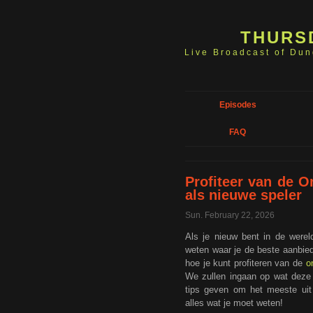
THURS
Live Broadcast of Du
Episodes
FAQ
Profiteer van de 
als nieuwe speler
Sun. February 22, 2026
Als je nieuw bent in de werel
weten waar je de beste aanbied
hoe je kunt profiteren van de
o
We zullen ingaan op wat deze b
tips geven om het meeste uit 
alles wat je moet weten!