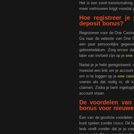
Het is een soort kennismaking 
meer vertrouwen krijgt voordat j
Hoe registreer je
deposit bonus?
Registreren voor de One Casino
Ga naar de website van One Ca
een paar persoonlijke gegeve
geboortedatum. Zorg ervoor dat
later van invloed zijn op je
one 
Nadat je je hebt geregistreerd, 
meestal een link om je account t
om in te loggen op je
one casi
voeren als dat nodig is; dit
claimen. Zodra je bent ingelogd
account staan.
De voordelen van
bonus voor nieuwe
Een van de grootste voordelen 
kunt spelen zonder risico. Dit 
leuk vindt zonder dat je je zo