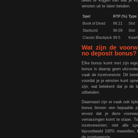
beeld te krijgen van wat je 
winsten uit te laten betalen.
Spel
RTP (%)
Type
Book of Dead
96.21
Slot
Starburst
96.09
Slot
Classic Blackjack
99.5
Kaart
Wat zijn de voor
no deposit bonus?
Elke bonus komt met zijn eig
bonus is daarop geen uitzonder
vaak de inzetvereiste. Dit bet
voordat je je winsten kunt opn
zijn, wat betekent dat je de 
uitbetalen.
Daarnaast zijn er vaak ook tij
bonus binnen een bepaalde pe
ervoor dat je deze voorwaa
verrassingen komt te staan. Tot
inzetvereisten; niet alle s
bijvoorbeeld 100% meetellen, t
de inzetvereiste.